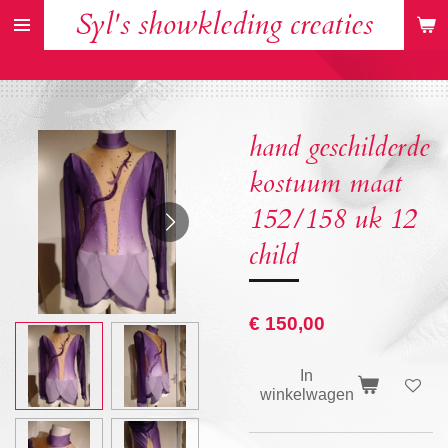
Syl's showkleding creaties
Ga
direct
naar
de
hoofdinhoud
hand geschilderde
kostuum maat
152/158 uk 12
child
€ 150,00
In
winkelwagen