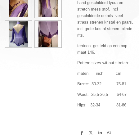
hand geschilderd lycra en
stretch mess stof. Incl
geschilderde details. veel
strass strenen kristal en paars,
incl grote kristal stenen. blinde
rits.
tentoon gesteld op een pop
maat 146.
Pattern sizes wit out stretch:
maten: inch cm
Buste: 30-32 76-81
Waist: 25,5-26,5 64-67
Hips: 32-34 81-86
D
D
S
D
e
e
h
e