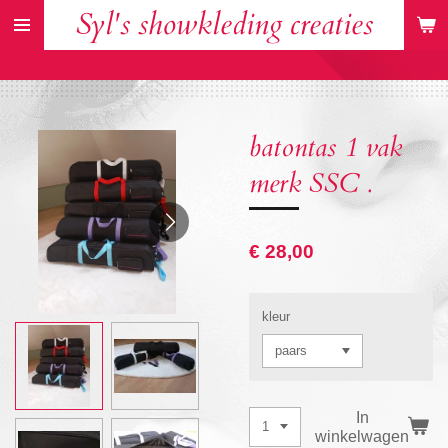
Syl's showkleding creaties
Ga
direct
naar
de
hoofdinhoud
batontas 1 vak
merk SSC .
€ 28,00
kleur
In
winkelwagen