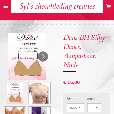
Syl's showkleding creaties
Ga
direct
naar
de
hoofdinhoud
Dans BH Silky
Dance.
Aanpasbaar.
Nude .
€ 15,00
BH
maat